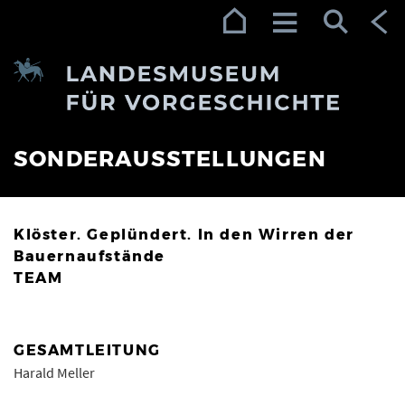
Zur Navigation (Enter)
Zum Inhalt (Enter)
Zum Footer (Enter)
SONDERAUSSTELLUNGEN
Klöster. Geplündert. In den Wirren der
Bauernaufstände
TEAM
GESAMTLEITUNG
Harald Meller