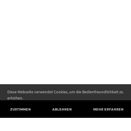
Diese Webseite verwendet Cookies, um die Bedienfreundlichkeit zu
erhöhen.
ZUSTIMMEN
ABLEHNEN
MEHR ERFAHREN
Landesamt für Denkmalpflege und Archäologie Sachsen-Anhalt
Landesmuseum für Vorgeschichte