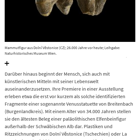
Mammutfigur aus Dolní Věstonice (CZ); 26.000 Jahre vor heute; Leihgabe:
Naturhistorisches Museum Wien.
© Landesamt für Denkmalpflege und Archäologie Sachsen-Anhalt, Juraj Lipták.
Darüber hinaus beginnt der Mensch, sich auch mit
künstlerischen Mitteln mit seiner Lebenswelt
auseinanderzusetzen. Ihre Premiere in einer Ausstellung
erleben etwa die erst vor kurzem als solche identifizierten
Fragmente einer sogenannte Venusstatuette von Breitenbach
(Burgenlandkreis). Mit einem Alter von 34.000 Jahren stellen
sie den ältesten Beleg einer paläolithischen Elfenbeinfigur
außerhalb der Schwäbischen Alb dar. Plastiken und
Ritzzeichnungen von Dolní Věstonice (Tschechien) oder La