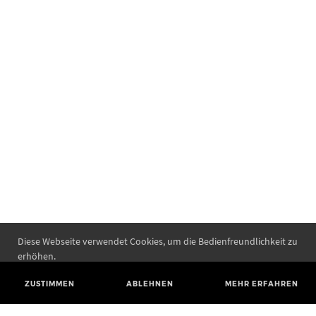
Diese Webseite verwendet Cookies, um die Bedienfreundlichkeit zu
erhöhen.
ZUSTIMMEN
ABLEHNEN
MEHR ERFAHREN
Landesamt für Denkmalpflege und Archäologie Sachsen-Anhalt