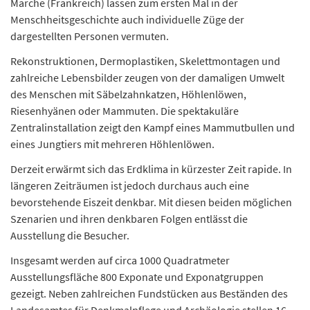
Marche (Frankreich) lassen zum ersten Mal in der
Menschheitsgeschichte auch individuelle Züge der
dargestellten Personen vermuten.
Rekonstruktionen, Dermoplastiken, Skelettmontagen und
zahlreiche Lebensbilder zeugen von der damaligen Umwelt
des Menschen mit Säbelzahnkatzen, Höhlenlöwen,
Riesenhyänen oder Mammuten. Die spektakuläre
Zentralinstallation zeigt den Kampf eines Mammutbullen und
eines Jungtiers mit mehreren Höhlenlöwen.
Derzeit erwärmt sich das Erdklima in kürzester Zeit rapide. In
längeren Zeiträumen ist jedoch durchaus auch eine
bevorstehende Eiszeit denkbar. Mit diesen beiden möglichen
Szenarien und ihren denkbaren Folgen entlässt die
Ausstellung die Besucher.
Insgesamt werden auf circa 1000 Quadratmeter
Ausstellungsfläche 800 Exponate und Exponatgruppen
gezeigt. Neben zahlreichen Fundstücken aus Beständen des
Landesamtes für Denkmalpflege und Archäologie stellen 16