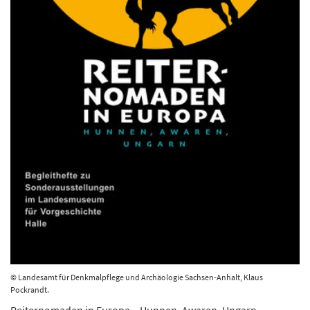
© Landesamt für Denkmalpflege und Archäologie Sachsen-Anhalt, Klaus
Pockrandt.