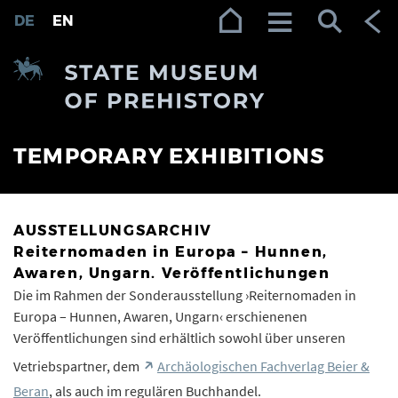
Zur Navigation (Enter)
Zum Inhalt (Enter)
Zum Footer (Enter)
DE
EN
TEMPORARY EXHIBITIONS
AUSSTELLUNGSARCHIV
Reiternomaden in Europa – Hunnen,
Awaren, Ungarn. Veröffentlichungen
Die im Rahmen der Sonderausstellung ›Reiternomaden in
Europa – Hunnen, Awaren, Ungarn‹ erschienenen
Veröffentlichungen sind erhältlich sowohl über unseren
Vetriebspartner, dem
Archäologischen Fachverlag Beier &
Beran
, als auch im regulären Buchhandel.