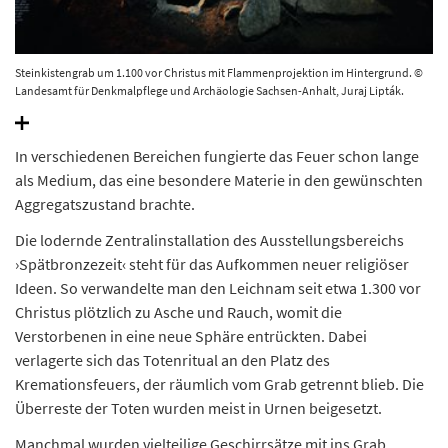
Steinkistengrab um 1.100 vor Christus mit Flammenprojektion im Hintergrund. ©
Landesamt für Denkmalpflege und Archäologie Sachsen-Anhalt, Juraj Lipták.
In verschiedenen Bereichen fungierte das Feuer schon lange
als Medium, das eine besondere Materie in den gewünschten
Aggregatszustand brachte.
Die lodernde Zentralinstallation des Ausstellungsbereichs
›Spätbronzezeit‹ steht für das Aufkommen neuer religiöser
Ideen. So verwandelte man den Leichnam seit etwa 1.300 vor
Christus plötzlich zu Asche und Rauch, womit die
Verstorbenen in eine neue Sphäre entrückten. Dabei
verlagerte sich das Totenritual an den Platz des
Kremationsfeuers, der räumlich vom Grab getrennt blieb. Die
Überreste der Toten wurden meist in Urnen beigesetzt.
Manchmal wurden vielteilige Geschirrsätze mit ins Grab