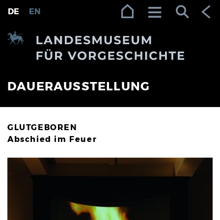
Zur Navigation (Enter)
Zum Inhalt (Enter)
Zum Footer (Enter)
DE
EN
DAUERAUSSTELLUNG
GLUTGEBOREN
Abschied im Feuer