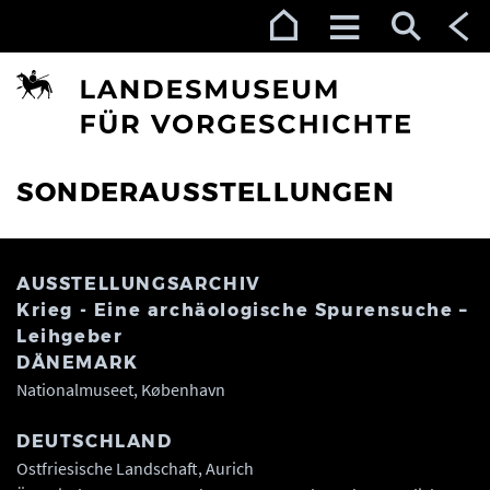
Zur Navigation (Enter)
Zum Inhalt (Enter)
Zum Footer (Enter)
SONDERAUSSTELLUNGEN
AUSSTELLUNGSARCHIV
Krieg - Eine archäologische Spurensuche –
Leihgeber
DÄNEMARK
Nationalmuseet, København
DEUTSCHLAND
Ostfriesische Landschaft, Aurich