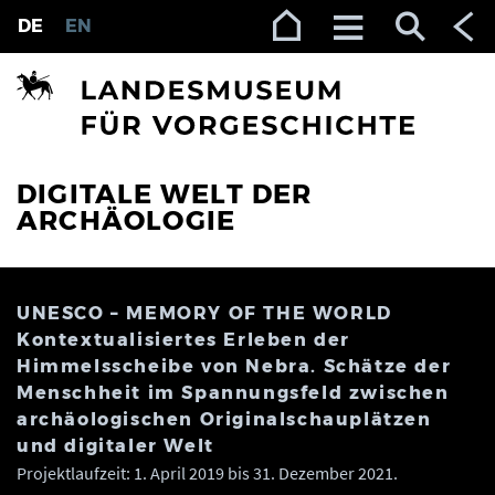
Zur Navigation (Enter)
Zum Inhalt (Enter)
Zum Footer (Enter)
DE
EN
DIGITALE WELT DER
ARCHÄOLOGIE
UNESCO – MEMORY OF THE WORLD
Kontextualisiertes Erleben der
Himmelsscheibe von Nebra. Schätze der
Menschheit im Spannungsfeld zwischen
archäologischen Originalschauplätzen
und digitaler Welt
Projektlaufzeit: 1. April 2019 bis 31. Dezember 2021.