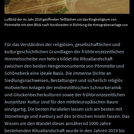
Luftbild der im Jahr 2019 geöffneten Teilflächen um das Ringheiligtum von
Pömmelte mit dem Blick nach Nordwesten in Richtung der Kreisgrabenanlage von
Schönebeck. © Landesamt für Denkmalpflege und Archäologie Sachsen-Anhalt,
Matthias Zirm.
Für das Verständnis der religiösen, gesellschaftlichen und
kulturgeschichtlichen Grundlagen der frühbronzezeitlichen
Himmelsscheibe von Nebra bildet die Rituallandschaft
zwischen den beiden Hengemonumente von Pömmelte und
Schönebeck eine ideale Basis. Die immense Dichte an
Siedlungsnachweisen, Bestattungen und sicherlich religiös
motivierten Anlagen der endneolithischen Schnurkeramik-
und Glockenbecherkulturen sowie der frühbronzezeitlichen
Aunjetitzer Kultur sind für den mitteleuropäischen Raum
einzigartig. Die besten Parallelen lassen sich am besten mit
Stonehenge und Avebury auf den britischen Inseln fassen. Das
Wissen um den Wandel dieser annähernd 1000 Jahre
bestehenden Rituallandschaft wurde in den Jahren 2019 bis