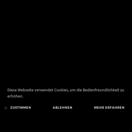
Diese Webseite verwendet Cookies, um die Bedienfreundlichkeit zu
erhöhen.
DE
ZUSTIMMEN
EN
ABLEHNEN
MEHR ERFAHREN
Landesamt für Denkmalpflege und Archäologie Sachsen-Anhalt
Landesmuseum für Vorgeschichte
Richard-Wagner-Straße 9