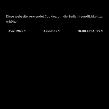
Diese Webseite verwendet Cookies, um die Bedienfreundlichkeit zu
erhöhen.
ZUSTIMMEN
ABLEHNEN
MEHR ERFAHREN
Landesamt für Denkmalpflege und Archäologie Sachsen-Anhalt
Landesmuseum für Vorgeschichte
Richard-Wagner-Straße 9
06114 Halle (Saale)
info@landesmuseum-vorgeschichte.de
Telefon: +49 345 5247-30
Telefax: +49 345 5247-351
BLUESKY
MASTODON
YOUTUBE
FACEBOOK
INSTAGRAM LANDESMUSEUM