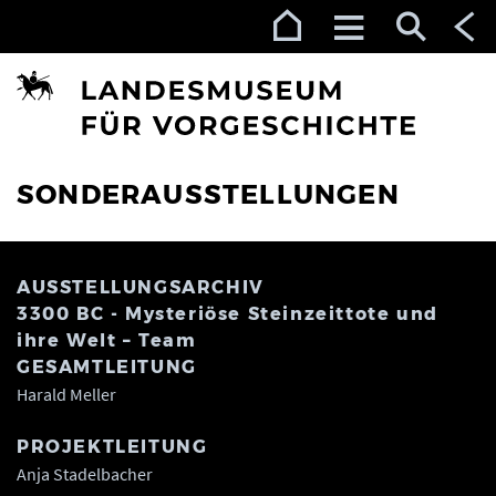
Zur Navigation (Enter)
Zum Inhalt (Enter)
Zum Footer (Enter)
SONDERAUSSTELLUNGEN
AUSSTELLUNGSARCHIV
3300 BC - Mysteriöse Steinzeittote und
ihre Welt – Team
GESAMTLEITUNG
Harald Meller
PROJEKTLEITUNG
Anja Stadelbacher