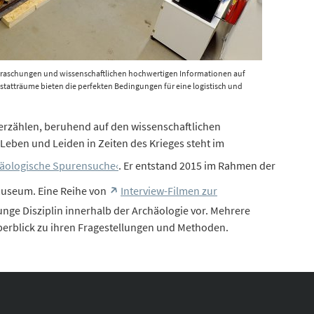
rraschungen und wissenschaftlichen hochwertigen Informationen auf
atträume bieten die perfekten Bedingungen für eine logistisch und
enkmalpflege und Archäologie Sachsen-Anhalt, Klaus Bentele.
erzählen, beruhend auf den wissenschaftlichen
 Leben und Leiden in Zeiten des Krieges steht im
chäologische Spurensuche‹
. Er entstand 2015 im Rahmen der
useum. Eine Reihe von
Interview-Filmen zur
junge Disziplin innerhalb der Archäologie vor. Mehrere
berblick zu ihren Fragestellungen und Methoden.