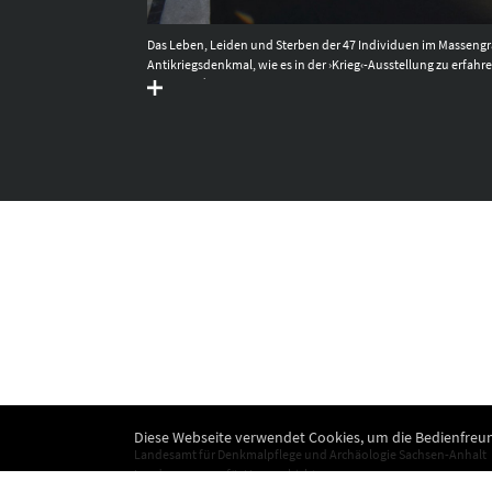
uratorischer Hinsicht
Das Leben, Leiden und Sterben der 47 Individuen im Massen
andesamt für
Antikriegsdenkmal, wie es in der ›Krieg‹-Ausstellung zu erfa
Juraj Lipták.
Diese Webseite verwendet Cookies, um die Bedienfreun
Landesamt für Denkmalpflege und Archäologie Sachsen-Anhalt
Landesmuseum für Vorgeschichte