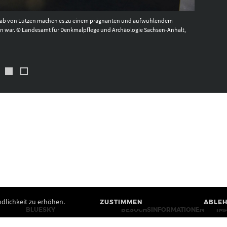
grab von Lützen machen es zu einem prägnanten und aufwühlendem
Die Ei
hren war. © Landesamt für Denkmalpflege und Archäologie Sachsen-Anhalt,
– wie e
Denkma
dlichkeit zu erhöhen.
ZUSTIMMEN
ABLE
BLUESKY
BESUCHSINFORMATIONEN
IM
MASTODON
KONTAKTE
BA