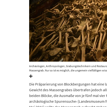
Archäologen, Anthropologen, Grabungstechnikern und Restaurat
Massengrab. Nur so ist es möglich, die ungemein vielfältigen wis
Landesamt für Denkmalpflege und Archäologie Sachsen-Anhalt, J
Die Präparierung von Blockbergungen hat eine 
Gewicht des Massengrabes übertrafen jedoch al
beiden Blöcke, die Ausmaße von je fünf mal vier 
archäologische Spurensuche‹ (Landesmuseum für 