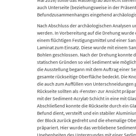
Mai 2016) sollte das Massengrab aufrecht stehen
auch Unterseite (beziehungsweise in der Präsent
Befundzusammenhanges eingehend archäologisc
Nach Abschluss der archäologischen Analysen 
werden. In Vorbereitung auf die Drehung wurde d
einem flüchtigen Festigungsmittel und einer S
Laminat zum Einsatz. Diese wurde mit einem San
Bohlen geschlossen. Nach der Drehung konnte di
statischen Gründen so viel Sediment wie mögli
die Ausstellung begann mit dem Auftrag einer Se
gesamte rückseitige Oberfläche bedeckt. Die Kn
die auch zum Auffüllen von Unterschneidungen 
Rückseite sollten als ›Fenster‹ zur Ansicht prä
mit der Sediment-Acrylat-Schicht in eine mit Gla
Abschließend konnte die Rückseite durch ein Gla
Befund dient, versteift und ein stabiler Alumi
der Block zurück gedreht und die ehemalige Obe
präpariert. Hier wurde das verbliebene Sediment 
Unebenheiten des Untergrundes mit einer Sedime