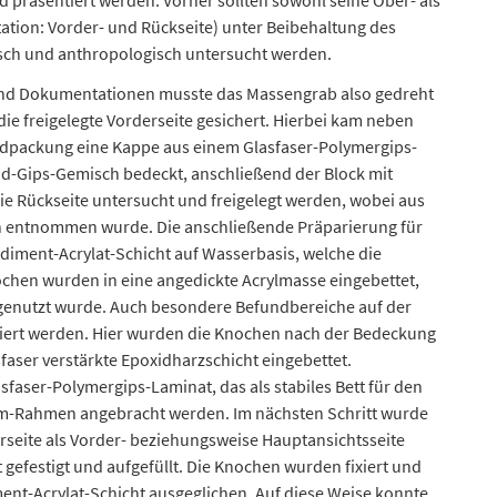
d präsentiert werden. Vorher sollten sowohl seine Ober- als
ation: Vorder- und Rückseite) unter Beibehaltung des
h und anthropologisch untersucht werden.
und Dokumentationen musste das Massengrab also gedreht
ie freigelegte Vorderseite gesichert. Hierbei kam neben
andpackung eine Kappe aus einem Glasfaser-Polymergips-
d-Gips-Gemisch bedeckt, anschließend der Block mit
e Rückseite untersucht und freigelegt werden, wobei aus
ch entnommen wurde. Die anschließende Präparierung für
diment-Acrylat-Schicht auf Wasserbasis, welche die
ochen wurden in eine angedickte Acrylmasse eingebettet,
genutzt wurde. Auch besondere Befundbereiche auf der
pariert werden. Hier wurden die Knochen nach der Bedeckung
sfaser verstärkte Epoxidharzschicht eingebettet.
sfaser-Polymergips-Laminat, das als stabiles Bett für den
nium-Rahmen angebracht werden. Im nächsten Schritt wurde
rseite als Vorder- beziehungsweise Hauptansichtsseite
gefestigt und aufgefüllt. Die Knochen wurden fixiert und
nt-Acrylat-Schicht ausgeglichen. Auf diese Weise konnte