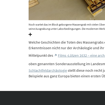
Noch wartet das im Block geborgene Massengrab mit vielen Übe
seine Ausgrabung unter Laborbedingungen. Die modernen Werkst
technisch äußerst herausfordernde Aufgabe. © Landesamt für D
Welche Geschichten die Toten des Massengrabs 
Erkenntnissen nicht nur der Archäologie und ihr
Mittelpunkt des
Films ›Lützen 1632 – eine ar
oben genannten Sonderausstellung im Landesm
Schlachtfeldarchäologie
stellt diese noch recht 
Beispiele aus ganz Europa bieten einen ersten Ü