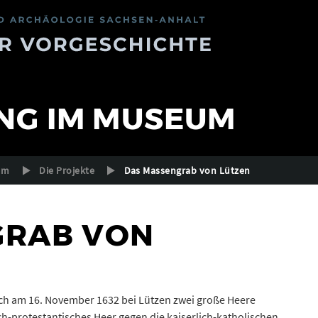
NG IM MUSEUM
um
Die Projekte
Das Massengrab von Lützen
GRAB VON
ch am 16. November 1632 bei Lützen zwei große Heere
ch-protestantisches Heer gegen die kaiserlich-katholischen