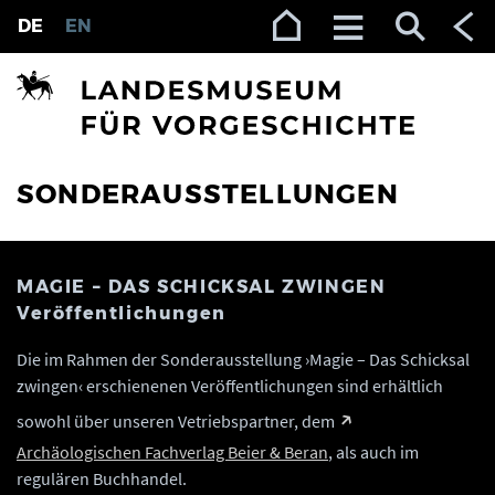
Zur Navigation (Enter)
Zum Inhalt (Enter)
Zum Footer (Enter)
DE
EN
SONDERAUSSTELLUNGEN
MAGIE – DAS SCHICKSAL ZWINGEN
Veröffentlichungen
Die im Rahmen der Sonderausstellung ›Magie – Das Schicksal
zwingen‹ erschienenen Veröffentlichungen sind erhältlich
sowohl über unseren Vetriebspartner, dem
Archäologischen Fachverlag Beier & Beran
, als auch im
regulären Buchhandel.