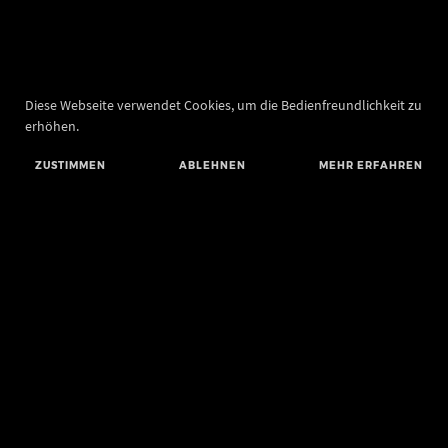
Diese Webseite verwendet Cookies, um die Bedienfreundlichkeit zu
erhöhen.
ZUSTIMMEN
ABLEHNEN
MEHR ERFAHREN
Landesamt für Denkmalpflege und Archäologie Sachsen-Anhalt
Landesmuseum für Vorgeschichte
Richard-Wagner-Straße 9
06114 Halle (Saale)
info@landesmuseum-vorgeschichte.de
Telefon: +49 345 5247-30
Telefax: +49 345 5247-351
BLUESKY
MASTODON
YOUTUBE