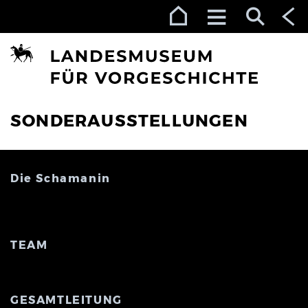
Zur Navigation (Enter)
Zum Inhalt (Enter)
Zum Footer (Enter)
SONDERAUSSTELLUNGEN
Die Schamanin
TEAM
GESAMTLEITUNG