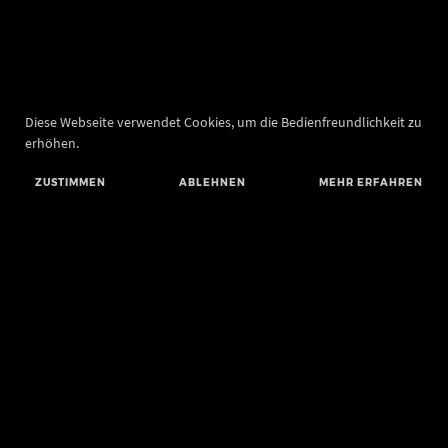
Diese Webseite verwendet Cookies, um die Bedienfreundlichkeit zu
erhöhen.
ZUSTIMMEN
ABLEHNEN
MEHR ERFAHREN
Landesamt für Denkmalpflege und Archäologie Sachsen-Anhalt
Landesmuseum für Vorgeschichte
Richard-Wagner-Straße 9
06114 Halle (Saale)
info@landesmuseum-vorgeschichte.de
Telefon: +49 345 5247-30
Telefax: +49 345 5247-351
BLUESKY
MASTODON
YOUTUBE