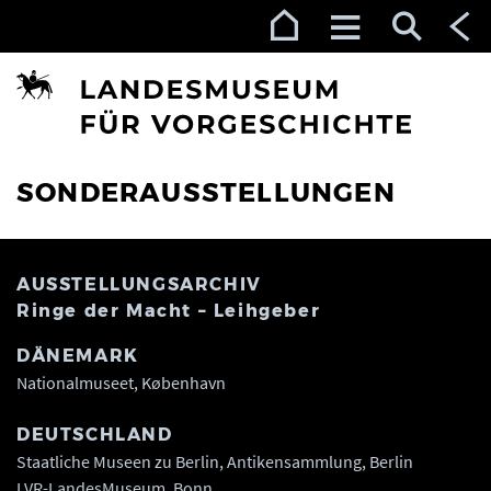
Zur Navigation (Enter)
Zum Inhalt (Enter)
Zum Footer (Enter)
SONDERAUSSTELLUNGEN
AUSSTELLUNGSARCHIV
Ringe der Macht – Leihgeber
DÄNEMARK
Nationalmuseet, København
DEUTSCHLAND
Staatliche Museen zu Berlin, Antikensammlung, Berlin
LVR-LandesMuseum, Bonn