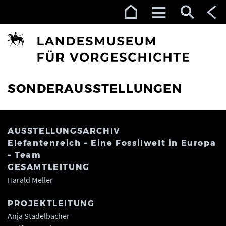
Zur Navigation (Enter)
Zum Inhalt (Enter)
Zum Footer (Enter)
SONDERAUSSTELLUNGEN
AUSSTELLUNGSARCHIV
Elefantenreich – Eine Fossilwelt in Europa
– Team
GESAMTLEITUNG
Harald Meller
PROJEKTLEITUNG
Anja Stadelbacher