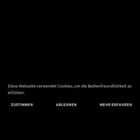
Diese Webseite verwendet Cookies, um die Bedienfreundlichkeit zu
erhöhen.
ZUSTIMMEN
ABLEHNEN
MEHR ERFAHREN
Landesamt für Denkmalpflege und Archäologie Sachsen-Anhalt
Landesmuseum für Vorgeschichte
Richard-Wagner-Straße 9
06114 Halle (Saale)
info@landesmuseum-vorgeschichte.de