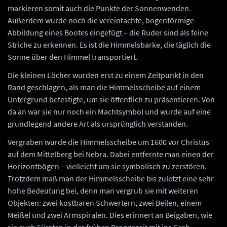
markieren somit auch die Punkte der Sonnenwenden.
Außerdem wurde noch die vereinfachte, bogenförmige
Abbildung eines Bootes eingefügt – die Ruder sind als feine
Striche zu erkennen. Es ist die Himmelsbarke, die täglich die
Sonne über den Himmel transportiert.
Die kleinen Löcher wurden erst zu einem Zeitpunkt in den
Rand geschlagen, als man die Himmelsscheibe auf einem
Untergrund befestigte, um sie öffentlich zu präsentieren. Von
da an war sie nur noch ein Machtsymbol und wurde auf eine
grundlegend andere Art als ursprünglich verstanden.
Vergraben wurde die Himmelsscheibe um 1600 vor Christus
auf dem Mittelberg bei Nebra. Dabei entfernte man einen der
Horizontbögen – vielleicht um sie symbolisch zu zerstören.
Trotzdem maß man der Himmelsscheibe bis zuletzt eine sehr
hohe Bedeutung bei, denn man vergrub sie mit weiteren
Objekten: zwei kostbaren Schwertern, zwei Beilen, einem
Meißel und zwei Armspiralen. Dies erinnert an Beigaben, wie
sie auch Fürsten in der frühen Bronzezeit mit ins Grab