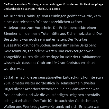
Die Funde aus dem Fürstengrab von Leubingen. © Landesamt für Denkmalpflege
und Archäologie Sachsen-Anhalt, Juraj Lipták.
Als 1877 der Grabhügel von Leubingen geöffnet wurde, kam
eines der reichsten frühbronzezeitlichen Gräber
Mitteleuropas zum Vorschein. Die Erde überdeckte einen
Steinkern, in dem eine Totenhütte aus Eichenholz stand. Die
Bestattung war noch sehr gut erhalten. Der Tote lag
ausgestreckt auf dem Boden, neben ihm seine Beigaben:
Goldschmuck, zahlreiche Waffen und Werkzeuge sowie
Tongefäße. Durch die Jahresringe im Holz der Grabkammer
wissen wir, dass das Grab um 1942 vor Christus errichtet
worden war.
30 Jahre nach dieser sensationellen Entdeckung konnte etwa
70 Kilometer weiter nordöstlich in Helmsdorf ein zweiter
Hügel dieser Art erforscht werden. Seine Grabkammer war
fast identisch und wie die vollständigen Beigaben ebenfalls
sehr gut erhalten. Der Tote führte auch hier Goldschmuck,
Waffen und Werkzeug sowie Keramik mit sich. Erhalten war