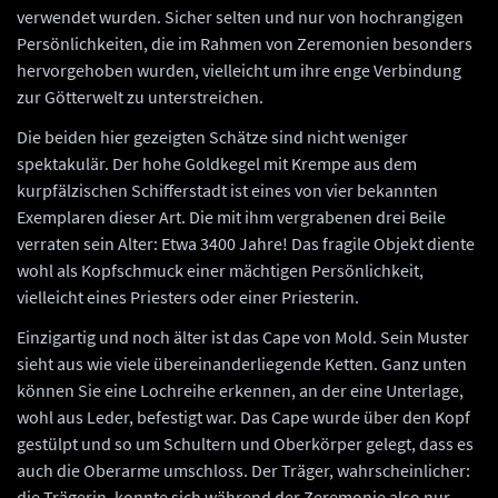
verwendet wurden. Sicher selten und nur von hochrangigen
Persönlichkeiten, die im Rahmen von Zeremonien besonders
hervorgehoben wurden, vielleicht um ihre enge Verbindung
zur Götterwelt zu unterstreichen.
Die beiden hier gezeigten Schätze sind nicht weniger
spektakulär. Der hohe Goldkegel mit Krempe aus dem
kurpfälzischen Schifferstadt ist eines von vier bekannten
Exemplaren dieser Art. Die mit ihm vergrabenen drei Beile
verraten sein Alter: Etwa 3400 Jahre! Das fragile Objekt diente
wohl als Kopfschmuck einer mächtigen Persönlichkeit,
vielleicht eines Priesters oder einer Priesterin.
Einzigartig und noch älter ist das Cape von Mold. Sein Muster
sieht aus wie viele übereinanderliegende Ketten. Ganz unten
können Sie eine Lochreihe erkennen, an der eine Unterlage,
wohl aus Leder, befestigt war. Das Cape wurde über den Kopf
gestülpt und so um Schultern und Oberkörper gelegt, dass es
auch die Oberarme umschloss. Der Träger, wahrscheinlicher:
die Trägerin, konnte sich während der Zeremonie also nur