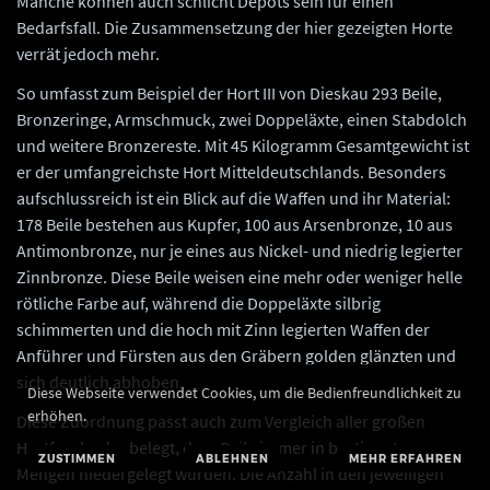
Manche können auch schlicht Depots sein für einen
Bedarfsfall. Die Zusammensetzung der hier gezeigten Horte
verrät jedoch mehr.
So umfasst zum Beispiel der Hort III von Dieskau 293 Beile,
Bronzeringe, Armschmuck, zwei Doppeläxte, einen Stabdolch
und weitere Bronzereste. Mit 45 Kilogramm Gesamtgewicht ist
er der umfangreichste Hort Mitteldeutschlands. Besonders
aufschlussreich ist ein Blick auf die Waffen und ihr Material:
178 Beile bestehen aus Kupfer, 100 aus Arsenbronze, 10 aus
Antimonbronze, nur je eines aus Nickel- und niedrig legierter
Zinnbronze. Diese Beile weisen eine mehr oder weniger helle
rötliche Farbe auf, während die Doppeläxte silbrig
schimmerten und die hoch mit Zinn legierten Waffen der
Anführer und Fürsten aus den Gräbern golden glänzten und
sich deutlich abhoben.
Diese Webseite verwendet Cookies, um die Bedienfreundlichkeit zu
erhöhen.
Diese Zuordnung passt auch zum Vergleich aller großen
Hortfunde, der belegt, dass Beile immer in bestimmten
ZUSTIMMEN
ABLEHNEN
MEHR ERFAHREN
Mengen niedergelegt wurden. Die Anzahl in den jeweiligen