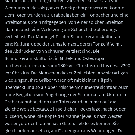
Mannes aus der Jungsteinzeit. Zu sehen ist das Grab von
Wennungen, das als ganzer Block geborgen werden konnte.
Dem Toten wurden als Grabbeigaben ein Tonbecher und eine
Streitaxt aus Stein mitgegeben. Von einer solchen Streitaxt
stammt auch eine Verletzung am Schädel, die allerdings
verheilt ist. Der Mann gehört der Schnurkeramikkultur an –
eine Kulturgruppe der Jungsteinzeit, deren Tongefäße mit
den Abdrücken von Schnüren verziert sind. Die
Schnurkeramikkultur ist in Mittel- und Osteuropa
nachweisbar, erstmals um 2800 vor Christus und bis etwa 2200
vor Christus. Die Menschen dieser Zeit lebten in weilerartigen
Siedlungen. Ihre Gräber waren oft mit kleinen Hügeln
überdeckt und so als oberirdische Monumente sichtbar. Auch
ohne Beigaben sind Angehörige der Schnurkeramikkultur im
Grab erkennbar, denn ihre Toten wurden immer auf die
gleiche Weise bestattet: in seitlicher Hockerlage, nach Süden
blickend, wobei die Köpfe der Männer jeweils nach Westen
weisen, die der Frauen nach Osten. Letzteres können Sie
gleich nebenan sehen, am Frauengrab aus Wennungen. Der