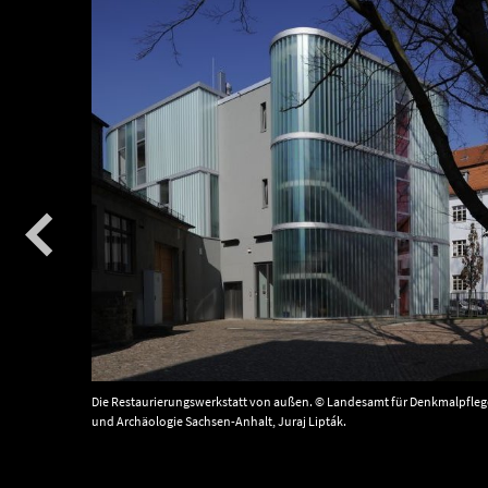
Lützen nun
Die Restaurierungswerkstatt von außen. © Landesamt für Denkmalpfleg
kmalpflege
und Archäologie Sachsen-Anhalt, Juraj Lipták.