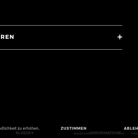
OREN
dlichkeit zu erhöhen.
ZUSTIMMEN
ABLE
BLUESKY
BESUCHSINFORMATIONEN
IM