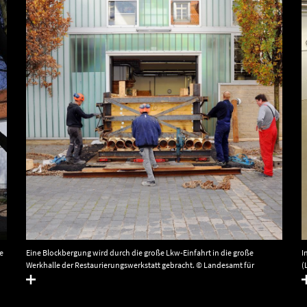
e
Eine Blockbergung wird durch die große Lkw-Einfahrt in die große
I
Werkhalle der Restaurierungswerkstatt gebracht. © Landesamt für
(
Denkmalpflege und Archäologie Sachsen-Anhalt, Klaus Bentele.
D