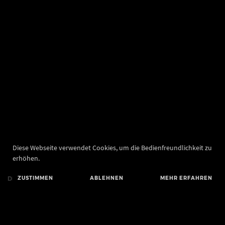
Diese Webseite verwendet Cookies, um die Bedienfreundlichkeit zu
erhöhen.
DE
ZUSTIMMEN
EN
ABLEHNEN
MEHR ERFAHREN
Landesamt für Denkmalpflege und Archäologie Sachsen-Anhalt
Landesmuseum für Vorgeschichte
Richard-Wagner-Straße 9