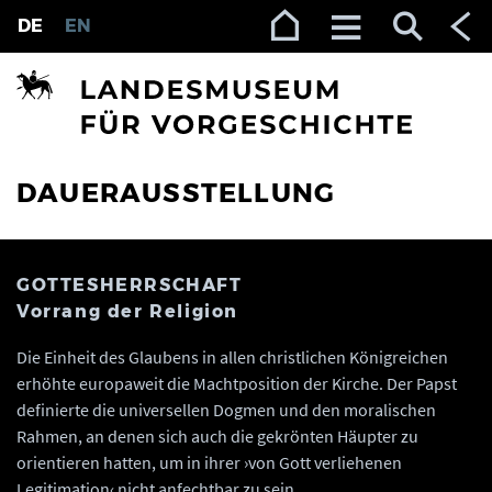
Zur Navigation (Enter)
Zum Inhalt (Enter)
Zum Footer (Enter)
DE
EN
DAUERAUSSTELLUNG
GOTTESHERRSCHAFT
Vorrang der Religion
Die Einheit des Glaubens in allen christlichen Königreichen
erhöhte europaweit die Machtposition der Kirche. Der Papst
definierte die universellen Dogmen und den moralischen
Rahmen, an denen sich auch die gekrönten Häupter zu
orientieren hatten, um in ihrer ›von Gott verliehenen
Legitimation‹ nicht anfechtbar zu sein.