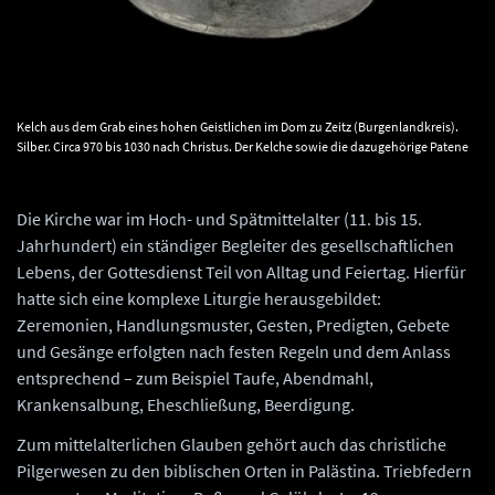
Kelch aus dem Grab eines hohen Geistlichen im Dom zu Zeitz (Burgenlandkreis).
Silber. Circa 970 bis 1030 nach Christus. Der Kelche sowie die dazugehörige Patene
(Hostienteller) besitzen Miniaturenformat und waren vermutlich für den Gebrauch
auf Reisen gedacht. © Landesamt für Denkmalpflege und Archäologie Sachsen-
Anhalt, Juraj Lipták.
Die Kirche war im Hoch- und Spätmittelalter (11. bis 15.
Jahrhundert) ein ständiger Begleiter des gesellschaftlichen
Lebens, der Gottesdienst Teil von Alltag und Feiertag. Hierfür
hatte sich eine komplexe Liturgie herausgebildet:
Zeremonien, Handlungsmuster, Gesten, Predigten, Gebete
und Gesänge erfolgten nach festen Regeln und dem Anlass
entsprechend – zum Beispiel Taufe, Abendmahl,
Krankensalbung, Eheschließung, Beerdigung.
Zum mittelalterlichen Glauben gehört auch das christliche
Pilgerwesen zu den biblischen Orten in Palästina. Triebfedern