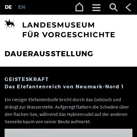
Zur Navigation (Enter)
Zum Inhalt (Enter)
Zum Footer (Enter)
DE
EN
DAUERAUSSTELLUNG
GEISTESKRAFT
Das Elefantenreich von Neumark-Nord 1
Ein riesiger Elefantenbulle bricht durch das Gebüsch und
drängt zur Wasserstelle. Aufgeregt flattern die Schwäne über
den flachen See, während das Hyänenrudel auf der anderen
Seeseite kaum von seiner Beute aufmerkt.