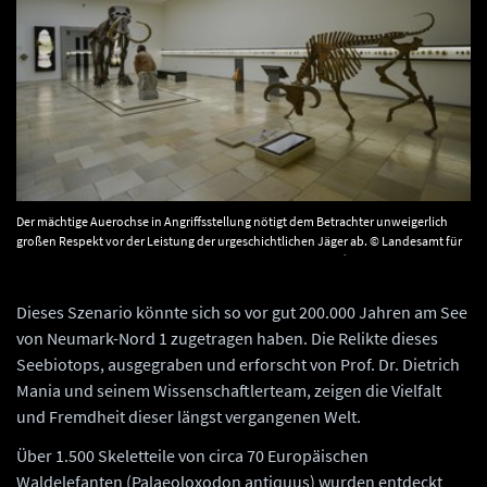
Der mächtige Auerochse in Angriffsstellung nötigt dem Betrachter unweigerlich
großen Respekt vor der Leistung der urgeschichtlichen Jäger ab. © Landesamt für
Denkmalpflege und Archäologie Sachsen-Anhalt, Juraj Lipták.
Dieses Szenario könnte sich so vor gut 200.000 Jahren am See
von Neumark-Nord 1 zugetragen haben. Die Relikte dieses
Seebiotops, ausgegraben und erforscht von Prof. Dr. Dietrich
Mania und seinem Wissenschaftlerteam, zeigen die Vielfalt
und Fremdheit dieser längst vergangenen Welt.
Über 1.500 Skeletteile von circa 70 Europäischen
Waldelefanten (Palaeoloxodon antiquus) wurden entdeckt