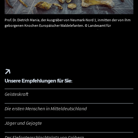
Prof. Dr. Dietrich Mania, der Ausgräber von Neumark-Nord 1, inmitten der von ihm
geborgenen Knochen Europäischer Waldelefanten. © Landesamt für
Denkmalpflege und Archäologie Sachsen-Anhalt, Juraj Lipták.
Unsere Empfehlungen für Sie:
Geisteskraft
Die ersten Menschen in Mitteldeutschland
Jäger und Gejagte
Der Elefantenschlachtplatz von Gröbern