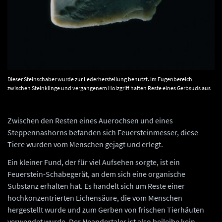
Dieser Steinschaber wurde zur Lederherstellung benutzt. Im Fugenbereich
zwischen Steinklinge und vergangenem Holzgriff haften Reste eines Gerbsuds aus
Eichenrinde. © Landesamt für Denkmalpflege und Archäologie Sachsen-Anhalt,
Juraj Lipták.
Zwischen den Resten eines Auerochsen und eines
Steppennashorns befanden sich Feuersteinmesser, diese
Tiere wurden vom Menschen gejagt und erlegt.
Ein kleiner Fund, der für viel Aufsehen sorgte, ist ein
Feuerstein-Schabegerät, an dem sich eine organische
Substanz erhalten hat. Es handelt sich um Reste einer
hochkonzentrierten Eichensäure, die vom Menschen
hergestellt wurde und zum Gerben von frischen Tierhäuten
verwendet wurde. Der Neandertaler ist also beileibe kein