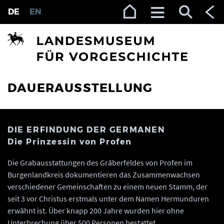
Zur Navigation (Enter)
Zum Inhalt (Enter)
Zum Footer (Enter)
DE
EN
DAUERAUSSTELLUNG
DIE ERFINDUNG DER GERMANEN
Die Prinzessin von Profen
Die Grabausstattungen des Gräberfeldes von Profen im
Burgenlandkreis dokumentieren das Zusammenwachsen
verschiedener Gemeinschaften zu einem neuen Stamm, der
seit 3 vor Christus erstmals unter dem Namen Hermunduren
erwähnt ist. Über knapp 200 Jahre wurden hier ohne
Unterbrechung über 500 Personen bestattet.