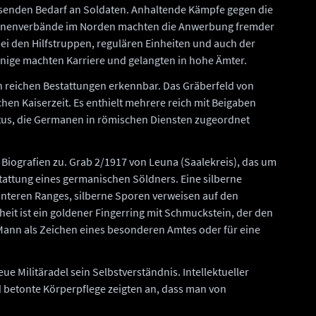
hsenden Bedarf an Soldaten. Anhaltende Kämpfe gegen die
manenverbände im Norden machten die Anwerbung fremder
ei den Hilfstruppen, regulären Einheiten und auch der
inige machten Karriere und gelangten in hohe Ämter.
 reichen Bestattungen erkennbar. Das Gräberfeld von
hen Kaiserzeit. Es enthielt mehrere reich mit Beigaben
stus, die Germanen in römischen Diensten zugeordnet
 Biografien zu. Grab 2/1917 von Leuna (Saalekreis), das um
stattung eines germanischen Söldners. Eine silberne
 unteren Ranges, silberne Sporen verweisen auf den
it ist ein goldener Fingerring mit Schmuckstein, der den
Mann als Zeichen eines besonderen Amtes oder für eine
ue Militäradel sein Selbstverständnis. Intellektueller
nd betonte Körperpflege zeigten an, dass man von