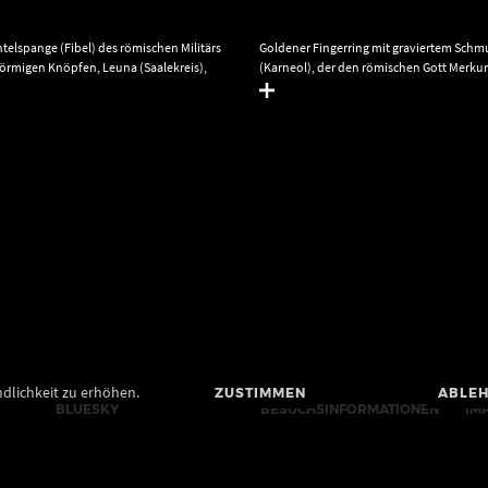
telspange (Fibel) des römischen Militärs
Goldener Fingerring mit graviertem Schm
förmigen Knöpfen, Leuna (Saalekreis),
(Karneol), der den römischen Gott Merkur 
 etwa 260 bis 290 nach Christus. ©
Merkur wurde in seiner Funktion als Seel
ür Denkmalpflege und Archäologie
Totenreich mit dem germanischen Toten-
lt, Juraj Lipták.
Kriegsgott Wotan gleichgesetzt. 3. Jahrh
Christus. © Landesamt für Denkmalpfleg
Archäologie Sachsen-Anhalt, Juraj Lipták
dlichkeit zu erhöhen.
ZUSTIMMEN
ABLE
BLUESKY
BESUCHSINFORMATIONEN
IM
MASTODON
KONTAKTE
BA
YOUTUBE
PRESSE
DA