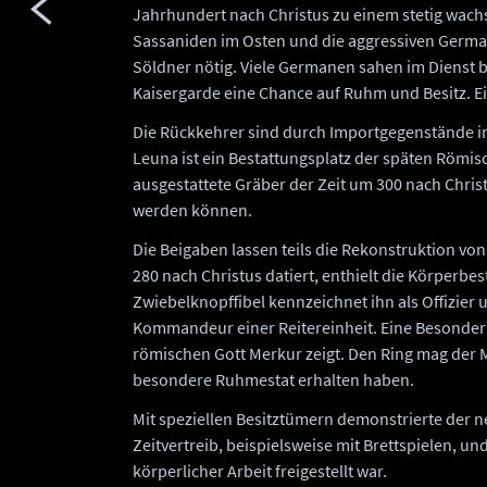
Jahrhundert nach Christus zu einem stetig wac
Sassaniden im Osten und die aggressiven Ger
Söldner nötig. Viele Germanen sahen im Dienst b
Kaisergarde eine Chance auf Ruhm und Besitz. E
Die Rückkehrer sind durch Importgegenstände in
Leuna ist ein Bestattungsplatz der späten Römisc
ausgestattete Gräber der Zeit um 300 nach Chri
werden können.
Die Beigaben lassen teils die Rekonstruktion von
280 nach Christus datiert, enthielt die Körperbe
Zwiebelknopffibel kennzeichnet ihn als Offizier
Kommandeur einer Reitereinheit. Eine Besonderhe
römischen Gott Merkur zeigt. Den Ring mag der 
besondere Ruhmestat erhalten haben.
Mit speziellen Besitztümern demonstrierte der ne
Zeitvertreib, beispielsweise mit Brettspielen, u
körperlicher Arbeit freigestellt war.