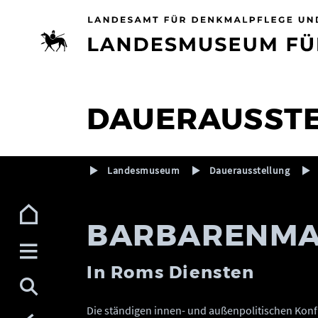
Zur Navigation (Enter)
Zum Inhalt (Enter)
Zum Footer (Enter)
DAUERAUSST
Landesmuseum
Dauerausstellung
BARBARENM
In Roms Diensten
Die ständigen innen- und außenpolitischen Konfl