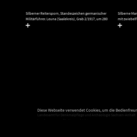
Leuna,
Silberner Reitersporn, Standeszeichen germanischer
Silberne Man
Militärführer. Leuna (Saalekreis), Grab 2/1917, um 280
mit zwiebel
eschläge
nach Christus. © Landesamt für Denkmalpflege und
Grab 2/1917,
rett
Archäologie Sachsen-Anhalt, Juraj Lipták.
Landesamt f
ndesamt für
Sachsen-Anha
nhalt,
Diese Webseite verwendet Cookies, um die Bedienfreun
Landesamt für Denkmalpflege und Archäologie Sachsen-Anhalt
Landesmuseum für Vorgeschichte
Richard-Wagner-Straße 9
06114 Halle (Saale)
info@landesmuseum-vorgeschichte.de