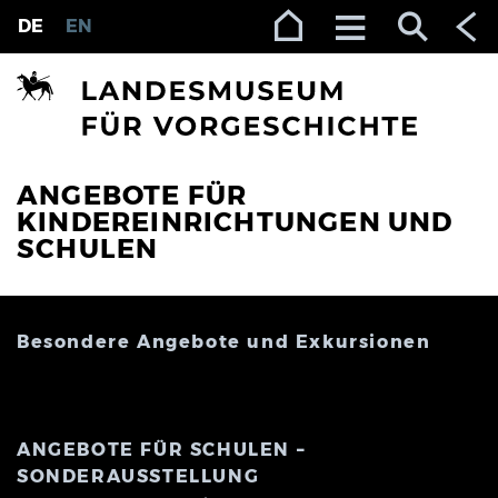
Zur Navigation (Enter)
Zum Inhalt (Enter)
Zum Footer (Enter)
DE
EN
ANGEBOTE FÜR
KINDEREINRICHTUNGEN UND
SCHULEN
Besondere Angebote und Exkursionen
ANGEBOTE FÜR SCHULEN –
SONDERAUSSTELLUNG